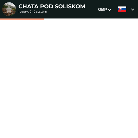
CHATA POD SOLISKOM
GBP
rezervačný systém
1. Výber pobytu
2. Doplnkové služby
3. Vaše údaje
Bivac Furkota
Dátum príchodu
Dátum odchodu
Prosím vyberte
Prosím vyberte
Inšpirujte sa akciovými pobytmi