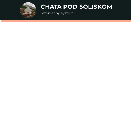
CHATA POD SOLISKOM
rezervačný systém
2. Doplnkové služby
ntika na horskej ch
u
rte
Pr
nšpirujte sa akciovými pobyt