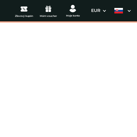
EUR
Moje konto
Zľavový kupón
Mám voucher
3. Vaše údaje
ate❤️
Dátum odchodu
osím vyberte
mi