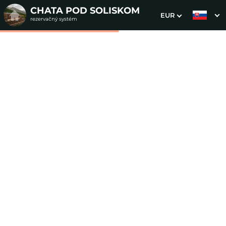
CHATA POD SOLISKOM
EUR
rezervačný systém
1. Výber pobytu
2. Doplnkové služby
3. Vaše údaje
Silvester v 1 840 m ✨
CHATA POD SOLISKOM
Dátum príchodu
Dátum odchodu
Prosím vyberte
Prosím vyberte
Inšpirujte sa akciovými pobytmi