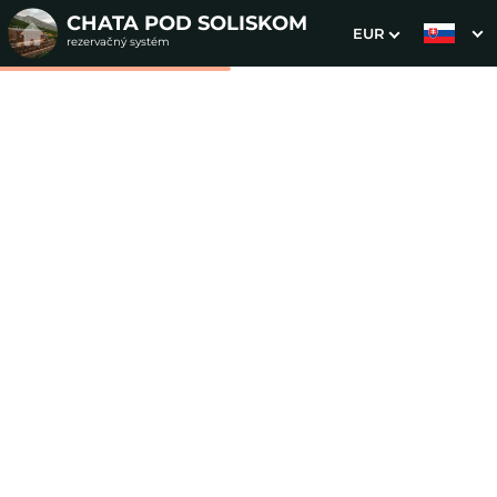
CHATA POD SOLISKOM
EUR
rezervačný systém
1. Výber pobytu
2. Doplnkové služby
3. Vaše údaje
Bivac Esíčko
Dátum príchodu
Dátum odchodu
Prosím vyberte
Prosím vyberte
Inšpirujte sa akciovými pobytmi