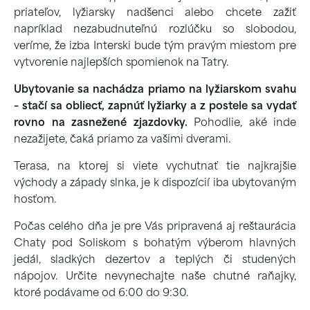
priateľov, lyžiarsky nadšenci alebo chcete zažiť
napríklad nezabudnuteľnú rozlúčku so slobodou,
veríme, že izba Interski bude tým pravým miestom pre
vytvorenie najlepších spomienok na Tatry.
Ubytovanie sa nachádza priamo na lyžiarskom svahu
– stačí sa obliecť, zapnúť lyžiarky a z postele sa vydať
rovno na zasnežené zjazdovky.
Pohodlie, aké inde
nezažijete, čaká priamo za vašimi dverami.
Terasa, na ktorej si viete vychutnať tie najkrajšie
východy a západy slnka, je k dispozícií iba ubytovaným
hosťom.
Počas celého dňa je pre Vás pripravená aj reštaurácia
Chaty pod Soliskom s bohatým výberom hlavných
jedál, sladkých dezertov a teplých či studených
nápojov. Určite nevynechajte naše chutné raňajky,
ktoré podávame od 6:00 do 9:30.