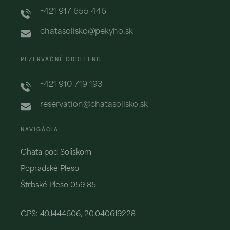
+421 917 655 446
chatasolisko@pekyho.sk
REZERVAČNÉ ODDELENIE
+421 910 719 193
reservation@chatasolisko.sk
NAVIGÁCIA
Chata pod Soliskom
Popradské Pleso
Štrbské Pleso 059 85
GPS: 49.1444606, 20.040619228