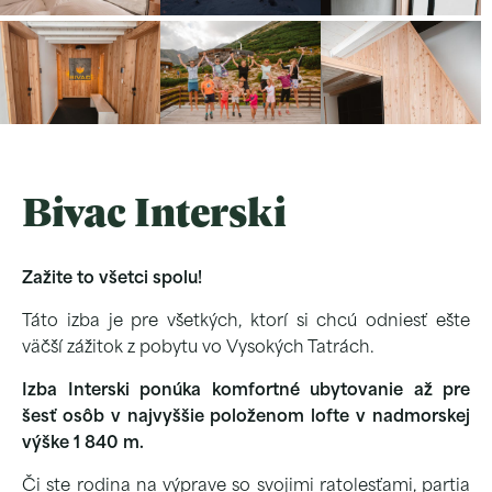
Bivac Interski
Zažite to všetci spolu!
Táto izba je pre všetkých, ktorí si chcú odniesť ešte
väčší zážitok z pobytu vo Vysokých Tatrách.
Izba Interski ponúka komfortné ubytovanie až pre
šesť osôb v najvyššie položenom lofte v nadmorskej
výške 1 840 m.
Či ste rodina na výprave so svojimi ratolesťami, partia