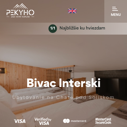
MENU
Najbližšie ku hviezdam
1/1
Bivac Interski
Ubytovanie na Chate pod Soliskom