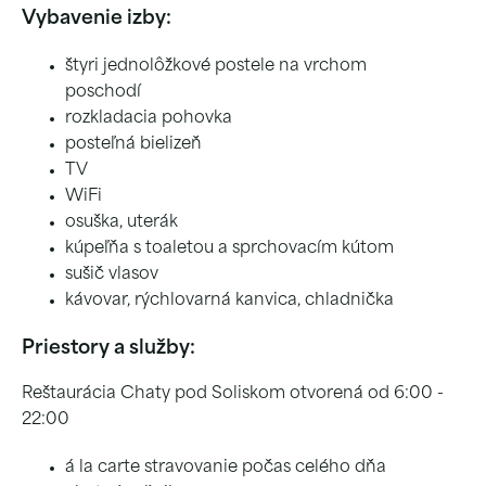
Vybavenie izby:
štyri jednolôžkové postele na vrchom
poschodí
rozkladacia pohovka
posteľná bielizeň
TV
WiFi
osuška, uterák
kúpeľňa s toaletou a sprchovacím kútom
sušič vlasov
kávovar, rýchlovarná kanvica, chladnička
Priestory a služby:
Reštaurácia Chaty pod Soliskom otvorená od 6:00 -
22:00
á la carte stravovanie počas celého dňa