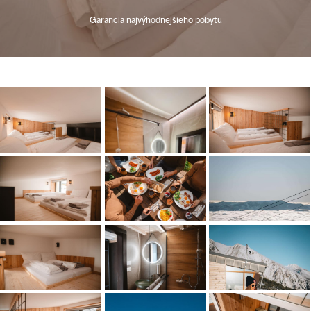
Garancia najvýhodnejšieho pobytu
Après-ski & PEKYHO
Chata pod Soliskom
Restaurant
Zobraziť
Zobraziť