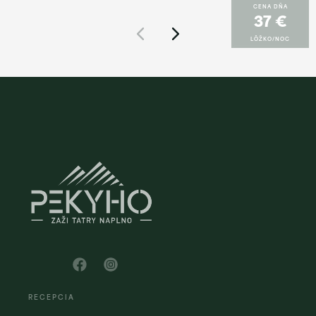
CENA DŇA
37 €
LÔŽKO/NOC
RECEPCIA